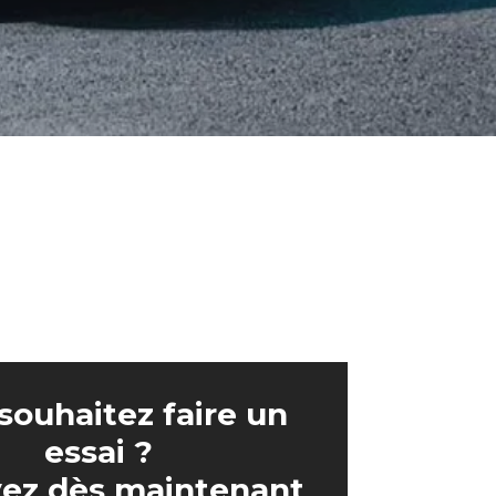
souhaitez faire un
essai ?
ez dès maintenant